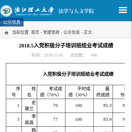
公示信息
当前位置:
首页
-
党建思政
-
公示信息
- 正文
2018.5入党积极分子培训班结业考试成绩
时间：2018-11-01
点击数：
496
入党积极分子培训班结业考试成绩
序
姓
考试成
平时成
最
结
号
名
绩（70%）
绩（30%）
终成绩
书编
史
1
79
100
85.3
N11
赛兰
李
3
77
100
83.9
N11
其昌
韩