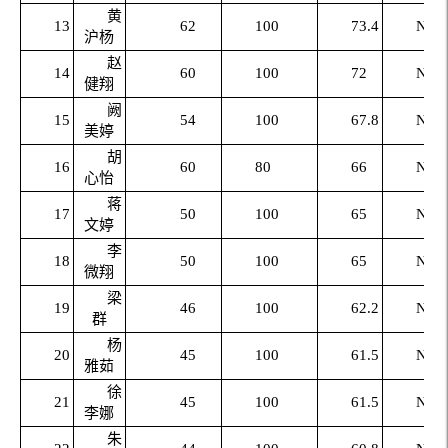
黄
13
62
100
73.4
N11
沪杨
赵
14
60
100
72
N11
健翔
阙
15
54
100
67.8
N11
美婷
胡
16
60
80
66
N11
心怡
蒋
17
50
100
65
N11
文婷
李
18
50
100
65
N11
微翔
梁
19
46
100
62.2
N11
群
杨
20
45
100
61.5
N11
雅茹
徐
21
45
100
61.5
N11
李娜
朱