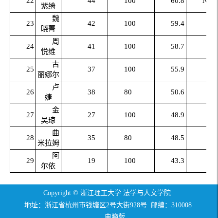
22
44
100
60.8
N11
紫绮
魏
23
42
100
59.4
晓菁
周
24
41
100
58.7
悦维
古
25
37
100
55.9
丽娜尔
卢
26
38
80
50.6
婕
金
27
27
100
48.9
吴琼
曲
28
35
80
48.5
米拉姆
阿
29
19
100
43.3
尔依
Copyright © 浙江理工大学 法学与人文学院
地址：浙江省杭州市钱塘区2号大街928号 邮编：310008
电脑版