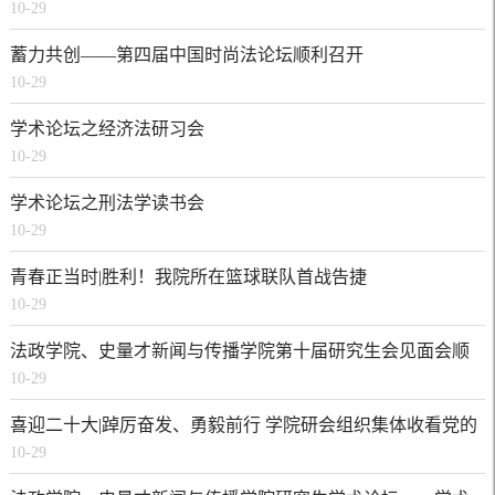
10-29
蓄力共创——第四届中国时尚法论坛顺利召开
10-29
学术论坛之经济法研习会
10-29
学术论坛之刑法学读书会
10-29
青春正当时|胜利！我院所在篮球联队首战告捷
10-29
法政学院、史量才新闻与传播学院第十届研究生会见面会顺
10-29
利举行
喜迎二十大|踔厉奋发、勇毅前行 学院研会组织集体收看党的
10-29
二十大开幕会