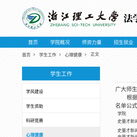
首页
学院概况
师资力量
招生就业
>
>
> 正文
首页
学生工作
心理健康
学生工作
广大师
学风建设
根
学生资助
名单公
学院
科研竞赛
史量才新
史量才新
心理健康
史量才新