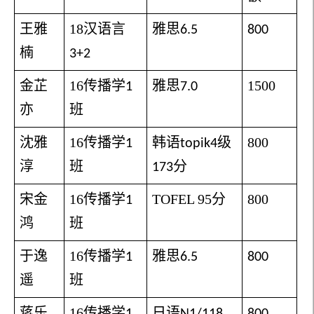
王雅
18
汉语言
雅思
6.5
800
楠
3+2
金芷
16
传播学
雅思
1500
1
7.0
亦
班
沈雅
16
传播学
韩语
级
800
1
topik4
淳
班
分
173
宋金
16
传播学
TOFEL 95
分
800
1
鸿
班
于逸
16
传播学
雅思
1
6.5
800
遥
班
蒋乐
16
传播学
日语
1
N1/118
800