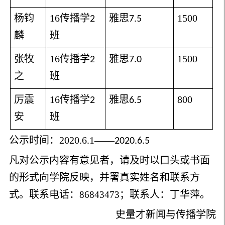
杨钧
16
传播学
雅思
1500
2
7.5
麟
班
张牧
16
传播学
雅思
1500
2
7.0
之
班
厉震
16
传播学
雅思
800
2
6.5
安
班
公示时间：
2020.6.1
——
2020.6.5
凡对公示内容有意见者，请及时以口头或书面
的形式向学院反映，并署真实姓名和联系方
式。联系电话：
；联系人：丁华萍。
86843473
史量才新闻与传播学院