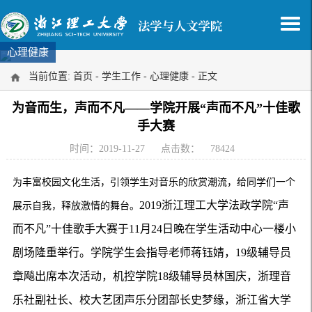
心理健康
当前位置:
首页
-
学生工作
-
心理健康
- 正文
为音而生，声而不凡——学院开展“声而不凡”十佳歌
手大赛
时间：2019-11-27
点击数：
78424
为丰富校园文化生活，引领学生对音乐的欣赏潮流，给同学们一个
2019浙江理工大学法政学院“声
展示自我，释放激情的舞台。
而不凡”十佳歌手大赛于11月24日晚在学生活动中心一楼小
剧场隆重举行。学院学生会指导老师蒋钰婧，19级辅导员
章飚出席本次活动，机控学院18级辅导员林国庆，浙理音
乐社副社长、校大艺团声乐分团部长史梦缘，浙江省大学