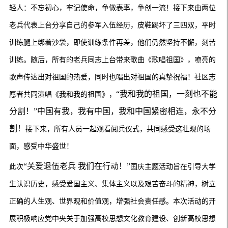
轻人：不忘初心，牢记使命，争做表率，争创一流！接下来由两位
老兵代表上台分享自己的参军入伍经历，
皮鞋踢坏了三四双，平时
训练腿上绑着沙袋，即使训练条件再差，他们仍然坚持不懈，刻苦
训练。随后，
所有的老兵同志
上台带来
歌曲《歌唱祖国》，嘹亮的
歌声传达出对祖国的热爱，同时也唱出对祖国的
真挚
祝福！社区志
“我和我的祖国，一刻也不能
愿者共同演唱《我和我的祖国》，
分割！”中国有我，我有中国，我和中国紧密相连，永不分
割！
接下来，所有人员一起观看阅兵仪式，共同感受这壮观的场
面，感受中华盛世！
“关爱退伍老兵 我们在行动！”
此次
国庆主题
活动
旨在引导大学
生认识历史，感受爱国主义、集体主义以及艰苦奋斗的精神，树立
正确的人生观、世界观和价值观，增强社会责任感。本次活动的开
展积极响应党中央关于加强高校思想文化教育建设、创新高校思想