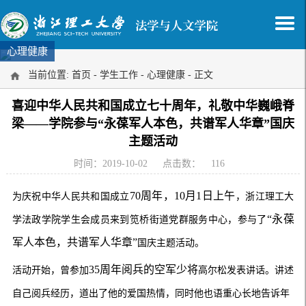
心理健康
当前位置:
首页
-
学生工作
-
心理健康
- 正文
喜迎中华人民共和国成立七十周年，礼敬中华巍峨脊
梁——学院参与“永葆军人本色，共谱军人华章”国庆
主题活动
时间：2019-10-02
点击数：
116
70周年，10月1日上午
为庆祝中华人民共和国成立
，
浙江理工大
“永葆
学法政学院学生会
成员
来到
笕桥街道党群服务中心
，
参与了
军人本色，共谱军人华章”
国庆主题
活动
。
35周年阅兵的空军少将
活动
开始
，
曾参加
高尔松
发表讲话。
讲述
自己阅兵经历，
道出了他的爱国热情，同时他也语重心长地告诉年