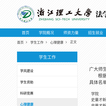
首页
学院概况
师资力量
招生就业
>
>
> 正文
首页
学生工作
心理健康
学生工作
广大师
学风建设
根
学生资助
具体名
科研竞赛
学院
史量才
心理健康
史量才