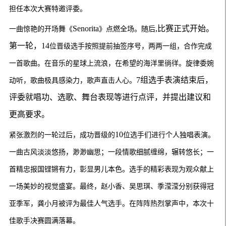
担任本次大赛特邀评委。
S
e
norita
,比赛正式开始。
一曲惊艳的开场舞《
》点燃全场。随后
第一轮，1
4
位晋级选手按照提前抽签序号，两两一组，合作完成
一首歌曲。
在音乐的星球上流浪
，
在希望的海洋里徜徉
。旋律委婉
7组选手表演结束后，
动听，歌曲极具感染力，歌声直击人心。
评委就唱功、选歌、舞台表现等进行点评，并提出建议和
更高要求。
1
0
紧张激烈的一轮过后，成功晋级的
位选手们进行个人独唱表演。
一曲古风淡淡悠扬，渺渺幽思；一段情歌细腻缠绵，辗转悠长；一
首精忠报国铿锵有力，彰显男儿本色。选手的精彩表现为观众献上
一场美妙的视觉盛宴。最终，赵小香、吴思琪、季滢滢分别获得冠
亚季军，龚小月被评为最佳人气选手。在阵阵热烈掌声中，本次十
佳歌手决赛圆满落幕。