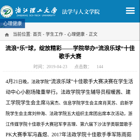
心理健康
当前位置:
首页
-
学生工作
-
心理健康
- 正文
流浪“乐”球，绽放精彩——学院举办“流浪乐球”十佳
歌手大赛
时间：2019-04-23
点击数：
144
4月2
1
“流浪乐球”十佳歌手大赛决赛在学生活
日晚，法政学院
动中心小剧场隆重举行。法政学院学生辅导员程暖茜、建
工学院学生会主席
马寅杰
、信息学院学生会主席
肖芙苏
、启新学
院学生会主席
刘仲海
、法政学院五大组织主席团出席本次活动，浙
江传媒学院十佳歌手大赛冠军
李吉理
、第六届下沙法学类联盟歌手
PK大赛季军冯鑫煜
2017年法政学院十佳歌手季军陈雨茹
、