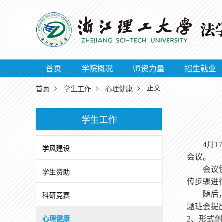
首页
学院概况
师资力量
招生就业
>
>
> 正文
首页
学生工作
心理健康
学生工作
4月1
学风建设
会议。
会议
学生资助
传步骤进
科研竞赛
随后
题班会提
心理健康
2、形式