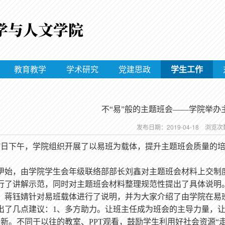
教育教学
学术研究
党建思政
学生工作
不“易”般的主题班会——学院举办
发布日期：2019-04-18 浏览
7
日下午，学院组织开展了
以易班为载体，提升主题班会质量的
伊始，
由学院
学生会
年级联络部部长刘鑫
对
主题班会材料
上交
制
行了讲解示范，同时对主题班会材料整理规范性提出了具体说明
，
蒋钰婧
针对易班载体进行了说明，并为大家介绍了由学院在易
出了几点建议
：
1、多方助力。让班主任成为班会的主导力量，
创新。不同于以往的教室、PPT观看，鼓励学生利用好社会资源“