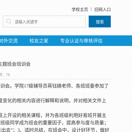
学校主页
旧网入口
搜索
对外交流
校友之家
专业认证与审核评估
主题班会培训会
次数：
76
培训会
。
学院
1
7
级辅导员蒋钰婧老师
、
各班
班委参加了
度变化的相关内容进行解释和说明
，
并对相关文件上
。
班上开设的相关课程，并为各班级利用好易班开展主
让班级同学成为班会的重要因子，提高参与度与质量；
走出去”；3、适时总结，在班会中，设计好环节，做好