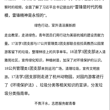
“雷锋是时代的楷
察时的视频，
全面
了解
了习近平总书记提出的
模，雷锋精神是永恒的”
。
绿色行动，室外
清洁
展新颜
走出教室，
走进绿色，
青年团员们用行动为美丽杭城的建设贡献力
量。
17法学1团支部与17公共管理类2团支部
联合
拾捡
高教西公
园里
18法学3团支部
游客留下的垃圾，
整理
林径上的共享单车
。
进入
清
雅
苑社区，宣传绿化知识，
种植
树苗，
加深了对环境保护的认识
。
18公共管理
1团支部
类
来到运河广场，
清理垃圾，
宣传
文明
旅
17法学2团支部则走进了杭州动物园，对园内游客进行
游
。
了《环境保护法》、垃圾分类等相关知识的宣讲，分发垃
圾分类指南单。
不畏
汗水，志愿服务献青春