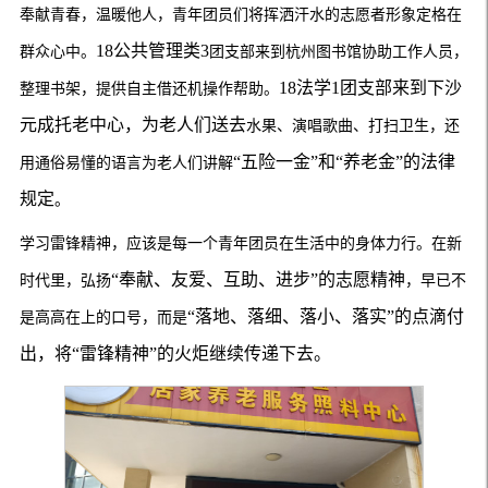
奉献青春，温暖他人，青年团员们将挥洒汗水的
志愿
者形象定格在
18公共管理类3
群众心中
。
团支部来到杭州图书馆协助工作人员，
18法学1团支部来到下沙
整理书架
，提供自主借还机操作帮助
。
元成托老中心，为老人们送去
水果
、演唱歌曲、打扫卫生，还
“五险一金”和“养老金”的法律
用通俗易懂的语言为老人们讲解
规定
。
学习雷锋
精神
，应该是每一个青年团员在生活中的身体力行。在新
“奉献、友爱、互助、进步”的志愿精神
时代里，
弘扬
，早已不
“落地、落细、落小、落实”的点滴付
是高高在上的口号，而是
出，将“雷锋精神”的火炬继续传递下去。