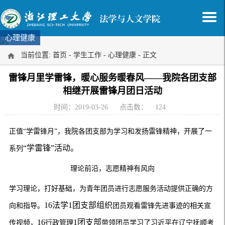
心理健康
当前位置:
首页
-
学生工作
-
心理健康
- 正文
雷锋月里学雷锋，暖心服务暖春风——我院各团支部
相继开展雷锋月团日活动
时间：2019-03-26
点击数：
124
正值“学雷锋月”，我院各团支部
为学习和发扬雷锋精神，
开展
了一
“学雷锋”活动。
系列
理论前沿，志愿精神有风向
学习
理论
，打好基础，
为青年团员进行志愿服务活动提供正确的方
16法学1团支部组织
向和指导。
团员
观看雷锋先进事迹的相关宣
16
1团支部
传视频，
行政管理
带领
团员
学习了习近平在辽宁抚顺考