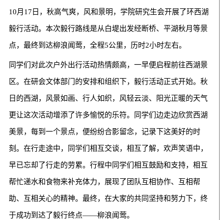
10月17日，秋高气爽，风和景明，学院研究生会开展了环西湖
毅行活动。本次毅行路线是从白堤出发经断桥、平湖秋月等景
点，最终到达柳浪闻莺，全程5公里，历时2小时左右。
同学们对此次户外出行活动热情颇高，一早便启程前往西湖景
区。在研会文体部门的安排和组织下，毅行活动正式开始。秋
日的西湖，风景如画、行人如织，风轻云淡、阳光正暖的天气
更让这次活动增添了许多愉悦的乐符。同学们边走边欣赏西湖
美景，每到一个景点，便纷纷合影留念，记录下这美好的时
刻。在行走途中，同学们相互交谈，相互了解，欢声笑语中，
早已忘却了行走的劳累。行程中同学们相互鼓励和支持，相互
帮忙递水和食物来补充体力，展现了团队互相协作、互相帮
助、互相关心的精神。最终，在大家的共同坚持和努力下，终
于成功到达了毅行终点——柳浪闻莺。