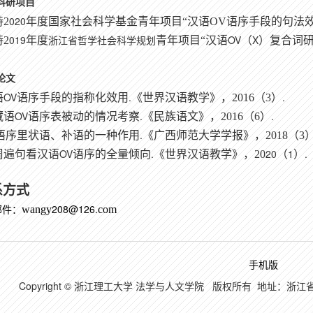
科研项目
020
持
2
年度国家社会科学基金青年项目
“汉语
OV
语序手段的句法效
019
OV
X
持
2
年度
青年项目
“汉语
（
）复合词
浙江省哲学社会科学规划
论文
OV
.
.
语
语序手段的指称化效用
《世界汉语教学》，
2016
（
3
）
OV
.
.
藏语
语序表被动的情况考察
《民族语文》，
2016
（
6
）
.
语序里状语、补语的一种作用
《广西师范大学学报》，
2018
（
3
OV
.
20
1
.
周遍句看汉语
语序的全量倾向
《世界汉语教学》，
20
（
）
系方式
208@126.
wangy
com
邮件：
手机版
Copyright © 浙江理工大学 法学与人文学院 版权所有 地址：浙江