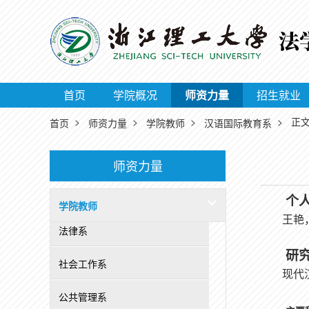
首页
学院概况
师资力量
招生就业
>
>
>
> 正
首页
师资力量
学院教师
汉语国际教育系
师资力量
个
学院教师
王艳
法律系
研
社会工作系
现代
公共管理系