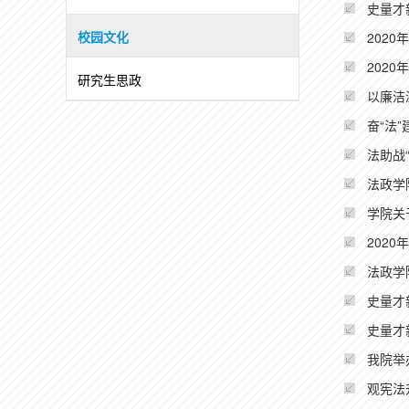
史量才
校园文化
202
202
研究生思政
以廉洁
奋“法
法助战
法政学
学院关
202
法政学
史量才
史量才
我院举
观宪法