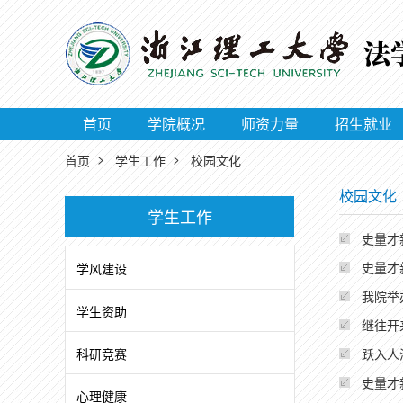
首页
学院概况
师资力量
招生就业
>
>
首页
学生工作
校园文化
校园文化
学生工作
史量才
史量才
学风建设
我院举
学生资助
继往开
科研竞赛
跃入人
史量才
心理健康