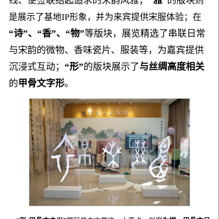
线、便签联结起追求的宋韵风雅；
“雅”
的版块
则
是展示了基地IP形象，并为来宾提供宋服体验；在
“诗”、“香”、“物”
等版块，展览精选了串联日常
与宋韵的微物、香味瓷片、服装等，为嘉宾提供
沉浸式互动；
“形”
的版块展示了
与丝绸高度相关
的
甲骨文字形
。