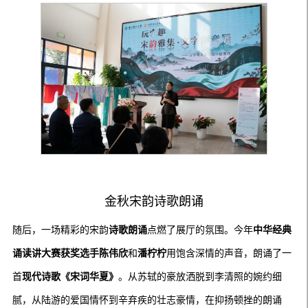
金秋宋韵诗歌朗诵
随后，一场精彩的宋韵
诗歌朗诵
点燃了展厅的氛围。今年
中华经典
诵读讲大赛获奖选手陈伟欣
和
潘柠柠
用饱含深情的声音，朗诵了一
首
现代
诗
歌《宋词华夏》
。从苏轼的豪放洒脱到李清照的婉约细
腻，从陆游的爱国情怀到辛弃疾的壮志豪情，在抑扬顿挫的朗诵