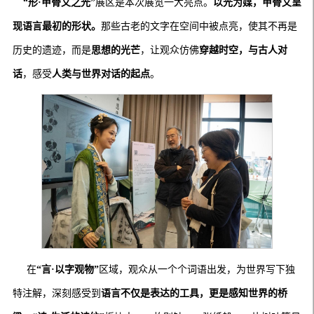
“形·甲骨文之光”
展区是本次展览一大亮点。
以光为媒，甲骨文呈
现语言最初的形状。
那些古老的文字在空间中被点亮，使其不再是
历史的遗迹，而是
思想的光芒
，让观众仿佛
穿越时空，与古人对
话
，感受
人类与世界对话的起点
。
在
“言·以字观物”
区域，观众从一个个词语出发，为世界写下独
特注解，深刻感受到
语言不仅是表达的工具，更是感知世界的桥