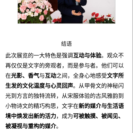
结语
此次展览的一大特色是强调
互动与体验
。观众不
再仅仅是文字的旁观者，而是参与者。他们可以
在
光影、香气
与
互动
之间，全身心地感受
文字所
生发的文化温度与心灵回声
。从甲骨文的神秘闪
光到方言的独特流转，从宋服体验的古风雅韵到
小物诗文的精巧构思，文字在
新的媒介与生活语
境中焕发出新的活力
，成为
可被触摸、被闻见、
被凝视与重构的媒介
。