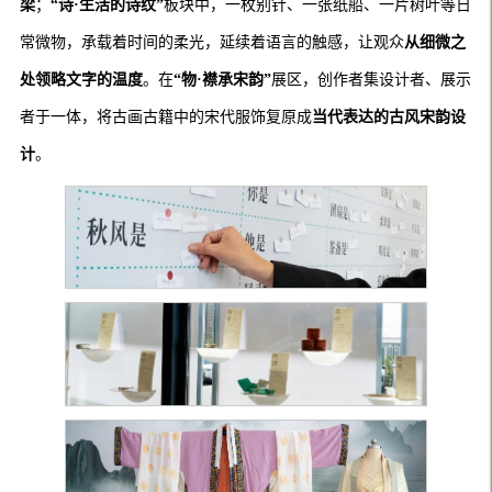
梁
；
“诗·生活的诗纹”
板块中，一枚别针、一张纸船、一片树叶等日
常微物，承载着时间的柔光，延续着语言的触感，让观众
从细微之
处领略文字的温度
。在
“物·襟承宋韵”
展区，创作者集设计者、展示
者于一体，将古画古籍中的宋代服饰复原成
当代表达的古风宋韵设
计
。