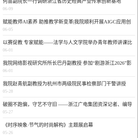
何苗副院长一行调研浙江省历史经典产业传承创新基地
06-09
赋能教师AI素养 助推教学新变革|我院顺利开展AIGC应用创
06-05
新专题培训
以赛促教 专家赋能——法学与人文学院举办青年教师讲课比
06-01
赛预赛
我院网络影视研究所所长巴丹副教授 参加“剧游浙江2026”影
06-01
视文旅融合创作对接活动
我院赵青航副教授为杭州市两级院民事检察部门干警讲授
05-28
《民事检察监督视域下的证明责任审查》
破圈不跑偏，守艺不守旧 ——浙江广电集团资深记者、编导
05-27
叶菲来我院讲座交流
《时序映象·节气的时尚解构》主题展启幕
05-26