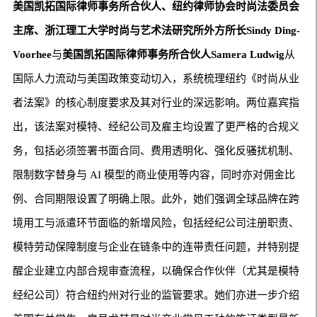
美国凯拓国际律师事务所合伙人、纽约律师协会时尚法委员会
主席、浙江理工大学时尚与艺术法研究所外方所长
Sindy Ding-
Voorhee
与
美国凯拓国际律师事务所合伙人
Samera Ludwig
从
国际人力流动与美国政策变动切入，系统梳理纽约《时尚从业
者法案》的核心制度要求及其对行业的深远影响。两位嘉宾指
出，该法案对模特、经纪公司及雇主均设置了更严格的合规义
务，包括必须签署书面合同、费用透明化、强化反骚扰机制、
限制数字替身与 AI 模型的商业使用等内容，同时亦对佣金比
例、合同期限设置了明确上限。此外，她们强调全球品牌在跨
境用工与派遣环节面临的新增风险，包括经纪公司注册职责、
模特劳动保障制度与企业在链条中的连带责任问题，并特别提
醒企业建立内部合规审查流程，以确保合作伙伴（尤其是模特
经纪公司）符合纽约州对行业的监管要求。她们亦进一步介绍