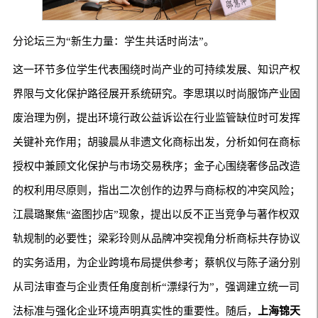
分论坛三为“新生力量：学生共话时尚法”。
这一环节多位学生代表围绕时尚产业的可持续发展、知识产权
界限与文化保护路径展开系统研究。李思琪以时尚服饰产业固
废治理为例，提出环境行政公益诉讼在行业监管缺位时可发挥
关键补充作用；胡骏晨从非遗文化商标出发，分析如何在商标
授权中兼顾文化保护与市场交易秩序；金子心围绕奢侈品改造
的权利用尽原则，指出二次创作的边界与商标权的冲突风险；
江晨璐聚焦“盗图抄店”现象，提出以反不正当竞争与著作权双
轨规制的必要性；梁彩玲则从品牌冲突视角分析商标共存协议
的实务适用，为企业跨境布局提供参考；蔡帆仪与陈子涵分别
从司法审查与企业责任角度剖析“漂绿行为”，强调建立统一司
法标准与强化企业环境声明真实性的重要性。随后，
上海锦天