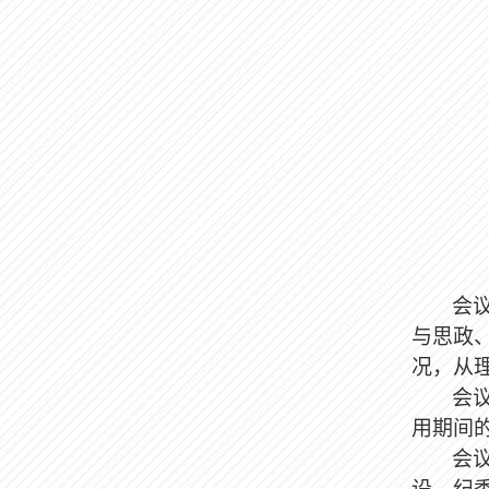
会
与思政
况，从
会
用期间
会
设、纪