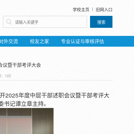
学校主页
旧网入口
搜索
对外交流
校友之家
专业认证与审核评估
职会议暨干部考评大会
数：
122
开
2025
年度中层干部述职会议暨干部考评大
委书记谭立章主持。